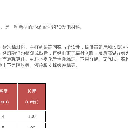
交联聚烯烃泡棉。是一种新型的环保高性能PO发泡材料。
一款泡棉材料。主打的是高回弹与柔软性，
提供高阻尼和软缓冲
，经熔融混匀挤塑成型后，再经电离子辐射交联，最后高温连续
方面表现更佳。材料本身化学性质稳定、不易分解、无气味、弹
池上下盖隔热棉、液冷板支撑缓冲棉等
。
厚度
长度
mm）
（m/卷）
4
100