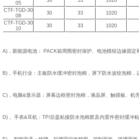
30
33
1020
05
CTF-TGD-30
30
33
1020
08
CTF-TGD-30
30
33
1020
10
A)，
新能源电池：
PACK
箱周围密封保护、电池模组边缘固定
B)，手机行业：主板防水缓冲密封泡棉，屏下防水波纹泡棉，
C)，电脑&显示器：屏幕边框密封泡棉，液晶屏、触摸板、机
D)，
手表&耳机：TP/后盖粘接防水泡棉胶及内置件密封缓冲