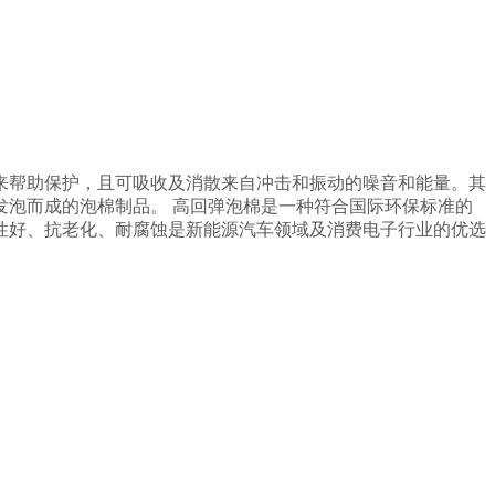
来帮助保护，且
可
吸收及
消散来自冲击和振动的噪音和能量。
其
发泡而成的泡棉制品。
高
回弹
泡棉
是一种符合国际环保标准的
性好、抗老化、耐腐蚀是新能源
汽车领域及消费电子行业
的优选