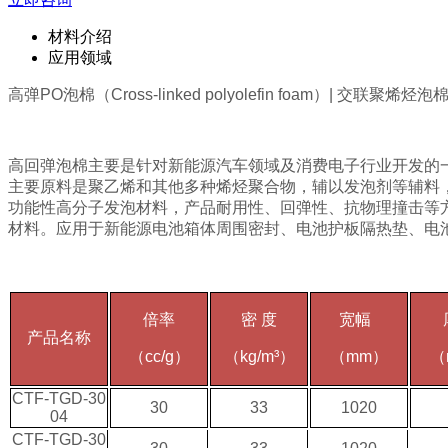
材料介绍
应用领域
高弹PO泡棉（Cross-linked polyolefin foam）| 
高回弹
泡棉
主要是针对新能源汽车领域及消费电子行业开发的
主要原料是聚乙烯和其他多种烯烃聚合物，辅以发泡剂等辅料
功能性高分子发泡材料，产品耐用性、回弹性、抗物理撞击等
材料。应用于新能源电池箱体周围密封、电池护板隔热垫
、电
倍率
密
度
宽幅
产品名称
（cc/g）
（kg/m³）
（mm）
（
CTF-TGD-30
30
33
1020
04
CTF-TGD-30