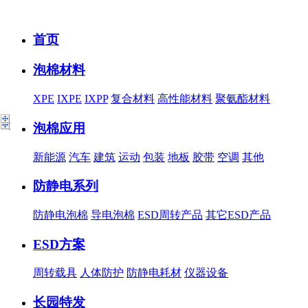
首页
泡棉材料
XPE
IXPE
IXPP
复合材料
高性能材料
聚氨酯材料
泡棉应用
新能源
汽车
建筑
运动
包装
地板
胶带
空调
其他
防静电系列
防静电泡棉
导电泡棉
ESD周转产品
其它ESD产品
ESD方案
周转载具
人体防护
防静电耗材
仪器设备
长园特发