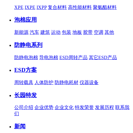
XPE
IXPE
IXPP
复合材料
高性能材料
聚氨酯材料
泡棉应用
新能源
汽车
建筑
运动
包装
地板
胶带
空调
其他
防静电系列
防静电泡棉
导电泡棉
ESD周转产品
其它ESD产品
ESD方案
周转载具
人体防护
防静电耗材
仪器设备
长园特发
公司介绍
企业优势
企业文化
特发荣誉
发展历程
联系我
们
新闻