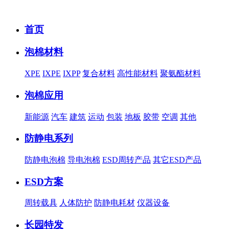
首页
泡棉材料
XPE
IXPE
IXPP
复合材料
高性能材料
聚氨酯材料
泡棉应用
新能源
汽车
建筑
运动
包装
地板
胶带
空调
其他
防静电系列
防静电泡棉
导电泡棉
ESD周转产品
其它ESD产品
ESD方案
周转载具
人体防护
防静电耗材
仪器设备
长园特发