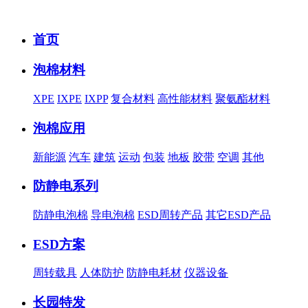
首页
泡棉材料
XPE
IXPE
IXPP
复合材料
高性能材料
聚氨酯材料
泡棉应用
新能源
汽车
建筑
运动
包装
地板
胶带
空调
其他
防静电系列
防静电泡棉
导电泡棉
ESD周转产品
其它ESD产品
ESD方案
周转载具
人体防护
防静电耗材
仪器设备
长园特发