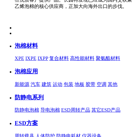
乙烯泡棉的核心供应商，正加大向海外出口的步伐。
泡棉材料
XPE
IXPE
IXPP
复合材料
高性能材料
聚氨酯材料
泡棉应用
新能源
汽车
建筑
运动
包装
地板
胶带
空调
其他
防静电系列
防静电泡棉
导电泡棉
ESD周转产品
其它ESD产品
ESD方案
周转载具
人体防护
防静电耗材
仪器设备