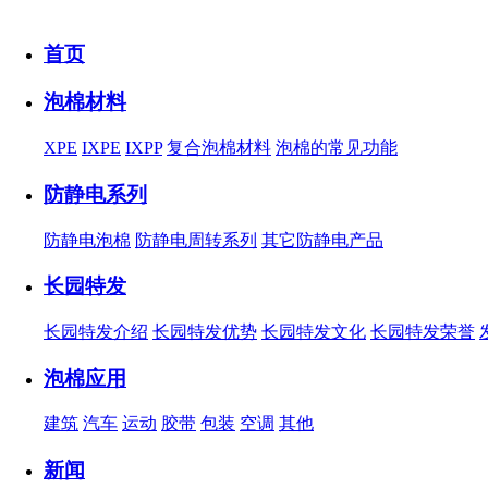
首页
泡棉材料
XPE
IXPE
IXPP
复合泡棉材料
泡棉的常见功能
防静电系列
防静电泡棉
防静电周转系列
其它防静电产品
长园特发
长园特发介绍
长园特发优势
长园特发文化
长园特发荣誉
泡棉应用
建筑
汽车
运动
胶带
包装
空调
其他
新闻