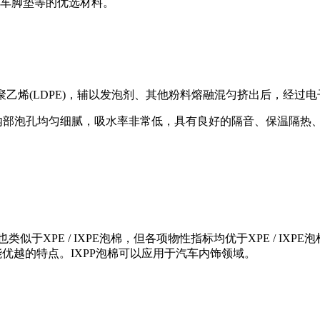
车脚垫等的优选材料。
度聚乙烯(LDPE)，辅以发泡剂、其他粉料熔融混匀挤出后，经
、内部泡孔均匀细腻，吸水率非常低，具有良好的隔音、保温隔热
性能也类似于XPE / IXPE泡棉，但各项物性指标均优于XPE / 
优越的特点。IXPP泡棉可以应用于汽车内饰领域。